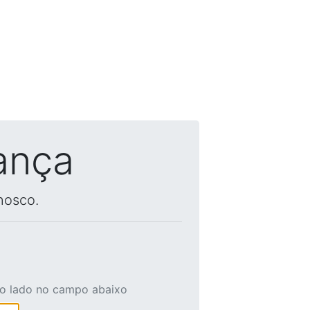
ança
nosco.
ao lado no campo abaixo