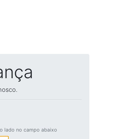
ança
nosco.
ao lado no campo abaixo