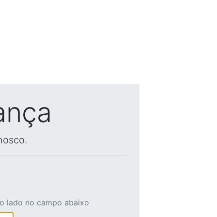
ança
nosco.
ao lado no campo abaixo