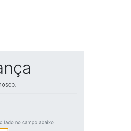
ança
nosco.
ao lado no campo abaixo