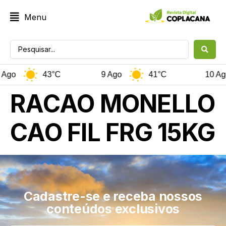
Menu
Ago
43°C
9 Ago
41°C
10 Ago
RACAO MONELLO
CAO FIL FRG 15KG
Cadastre-se e receba nossos
conteúdos exclusivos