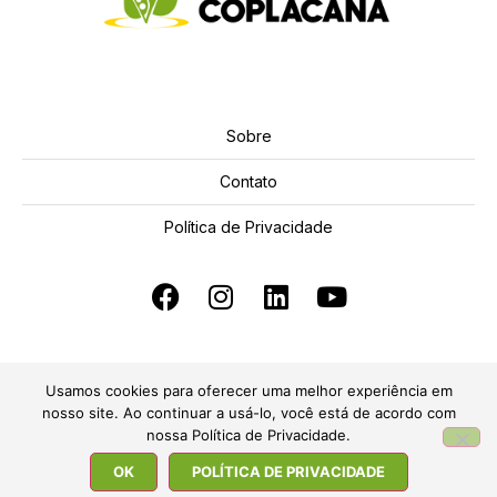
Sobre
Contato
Política de Privacidade
Usamos cookies para oferecer uma melhor experiência em
nosso site. Ao continuar a usá-lo, você está de acordo com
nossa Política de Privacidade.
© COPLACANA – Todos os direitos reservados |
Desenvolvido por
Ozonio Propaganda
OK
POLÍTICA DE PRIVACIDADE