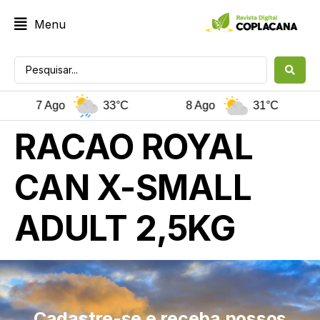
Menu
7 Ago
33°C
8 Ago
31°C
RACAO ROYAL
CAN X-SMALL
ADULT 2,5KG
Cadastre-se e receba nossos